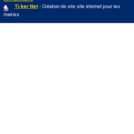
Ti-ker Net
- Création de site site internet pour les
mairies
♿