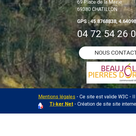
69 Place de la Mairie
69380 CHATILLON
GPS : 45.8768838, 4.6409
04 72 54 26 
NOUS CONTAC
Mentions légales
- Ce site est valide W3C - I
Ti-ker Net
- Création de site site intern