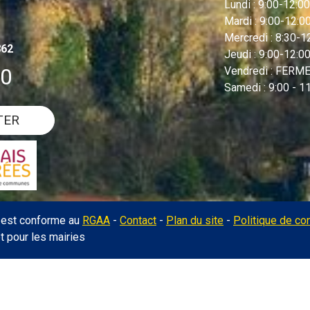
Lundi : 9:00-12:00
Mardi : 9:00-12:
Mercredi : 8:30-
862
Jeudi : 9:00-12:00
00
Vendredi : FERME 
Samedi : 9:00 - 1
TER
l est conforme au
RGAA
-
Contact
-
Plan du site
-
Politique de con
et pour les mairies