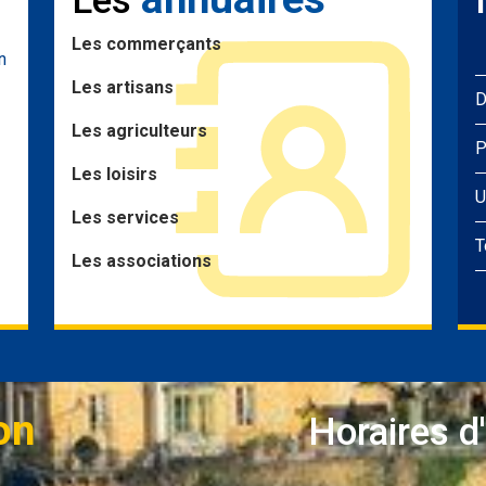
Les
Les commerçants
n
Les artisans
D
Les agriculteurs
P
Les loisirs
U
Les services
T
Les associations
on
Horaires d'