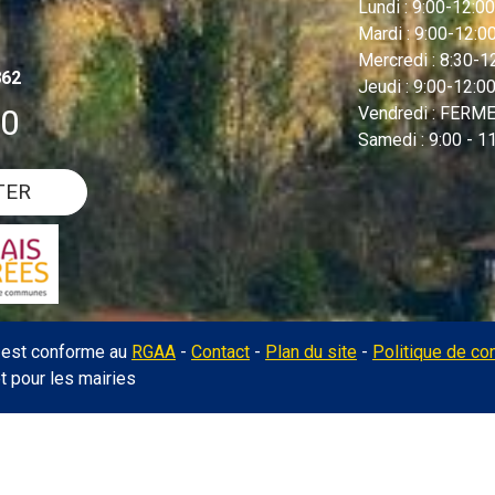
Lundi : 9:00-12:00
Mardi : 9:00-12:
Mercredi : 8:30-
862
Jeudi : 9:00-12:00
00
Vendredi : FERME 
Samedi : 9:00 - 1
TER
l est conforme au
RGAA
-
Contact
-
Plan du site
-
Politique de con
et pour les mairies