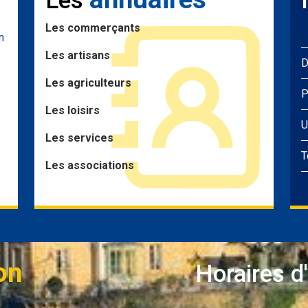
Les
Les commerçants
n
Les artisans
D
Les agriculteurs
P
Les loisirs
U
Les services
T
Les associations
on
Horaires d'