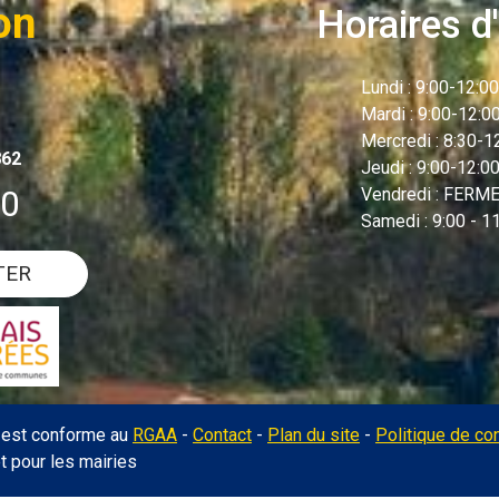
on
Horaires d'
Lundi : 9:00-12:00
Mardi : 9:00-12:
Mercredi : 8:30-
862
Jeudi : 9:00-12:00
00
Vendredi : FERME 
Samedi : 9:00 - 1
TER
l est conforme au
RGAA
-
Contact
-
Plan du site
-
Politique de con
et pour les mairies