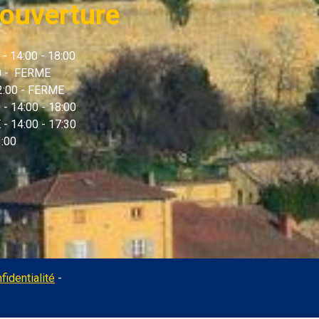
ouverture
 - 14:00 - 18:00
00 - FERME
12:00 - FERME
 - 14:00 - 18:00
- 14:00 - 17:30
1:00
Administration
fidentialité
-