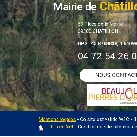
Châtill
Mairie de
69 Place de la Mairie
69380 CHATILLON
GPS : 45.8768838, 4.6409
04 72 54 26 
NOUS CONTAC
Mentions légales
- Ce site est valide W3C - I
Ti-ker Net
- Création de site site intern