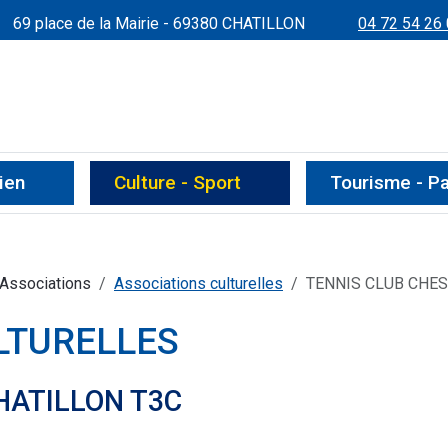
69 place de la Mairie - 69380 CHATILLON
04 72 54 26
RGUES"
IRIE
ien
Culture - Sport
Tourisme - P
Associations
Associations culturelles
TENNIS CLUB CHES
LTURELLES
HATILLON T3C