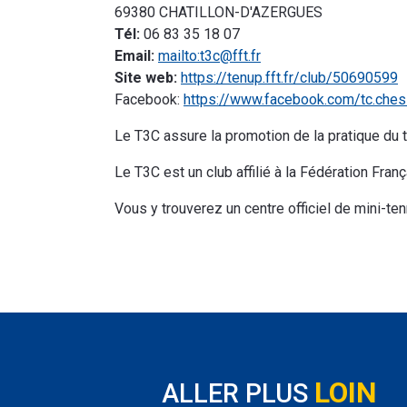
69380 CHATILLON-D'AZERGUES
Tél:
06 83 35 18 07
Email:
mailto:t3c@fft.fr
Site web:
https://tenup.fft.fr/club/50690599
Facebook:
https://www.facebook.com/tc.chess
Le T3C assure la promotion de la pratique du te
Le T3C est un club affilié à la Fédération Fr
Vous y trouverez un centre officiel de mini-tenn
LOIN
ALLER PLUS