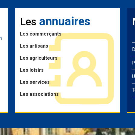
annuaires
Les
Les commerçants
n
Les artisans
D
Les agriculteurs
P
Les loisirs
U
Les services
T
Les associations