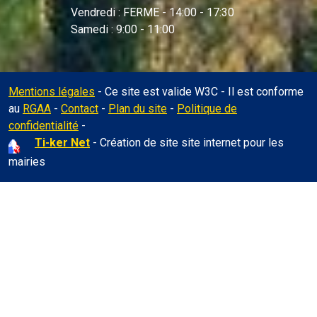
Vendredi : FERME - 14:00 - 17:30
Samedi : 9:00 - 11:00
Mentions légales
- Ce site est valide W3C - Il est conforme
au
RGAA
-
Contact
-
Plan du site
-
Politique de
Administration
confidentialité
-
Ti-ker Net
- Création de site site internet pour les
mairies