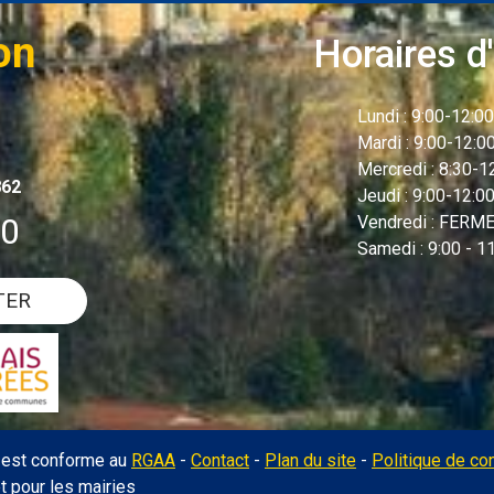
on
Horaires d'
Lundi : 9:00-12:00
Mardi : 9:00-12:
Mercredi : 8:30-
862
Jeudi : 9:00-12:00
00
Vendredi : FERME 
Samedi : 9:00 - 1
TER
l est conforme au
RGAA
-
Contact
-
Plan du site
-
Politique de con
et pour les mairies