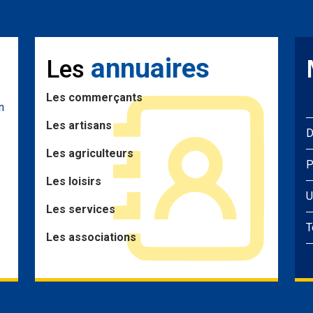
annuaires
Les
Les commerçants
n
Les artisans
D
Les agriculteurs
P
Les loisirs
U
Les services
T
Les associations